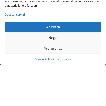
acconsentire o ritirare il consenso può influire negativamente su alcune
Credits
caratteristiche e funzioni.
Amministrazione trasparente
Gestisci servizi
Informazioni
Accetta
Accoglienza e info utili
Nega
Servizi utili
Download brochures
Preferenze
Cookie Policy
Privacy policy
© All rights reserved