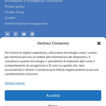
Informazioni e Accoglienza Turistica/IAT
Privacy policy
Cookie Policy
Credits
Amministrazione trasparente
Informazioni
Gestisci Consenso
Accoglienza e info utili
Per fornire le migliori esperienze, utilizziamo tecnologie come i cookie
Servizi utili
per memorizzare e/o accedere alle informazioni del dispositivo. Il
Download brochures
consenso a queste tecnologie ci permetterà di elaborare dati come il
comportamento di navigazione o ID unici su questo sito. Non
acconsentire o ritirare il consenso può influire negativamente su alcune
caratteristiche e funzioni.
Gestisci servizi
Accetta