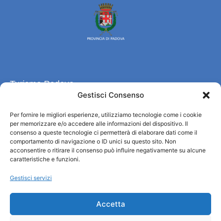
Turismo Padova
Gestisci Consenso
Chi siamo
Per fornire le migliori esperienze, utilizziamo tecnologie come i cookie
Informazioni e Accoglienza Turistica/IAT
per memorizzare e/o accedere alle informazioni del dispositivo. Il
Privacy policy
consenso a queste tecnologie ci permetterà di elaborare dati come il
Cookie Policy
comportamento di navigazione o ID unici su questo sito. Non
acconsentire o ritirare il consenso può influire negativamente su alcune
Credits
caratteristiche e funzioni.
Amministrazione trasparente
Gestisci servizi
Informazioni
Accetta
Accoglienza e info utili