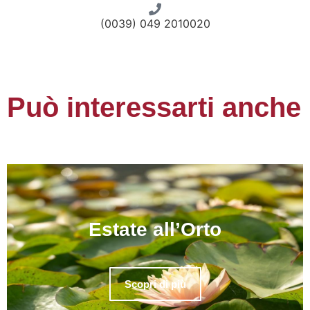
(0039) 049 2010020
giotto_sotto_le_stelle
cappella_scrovegni
visite_animate
visite
Può interessarti anche
Estate all’Orto
Scopri di più