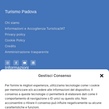
Turismo Padova
Chi siamo
Informazioni e Accoglienza Turistica/IAT
Privacy policy
Cookie Policy
Credits
Amministrazione trasparente
Informazioni
Gestisci Consenso
Accoglienza e info utili
Servizi utili
Per fornire le migliori esperienze, utilizziamo tecnologie come i cookie
per memorizzare e/o accedere alle informazioni del dispositivo. Il
Download brochures
consenso a queste tecnologie ci permetterà di elaborare dati come il
comportamento di navigazione o ID unici su questo sito. Non
acconsentire o ritirare il consenso può influire negativamente su alcune
caratteristiche e funzioni.