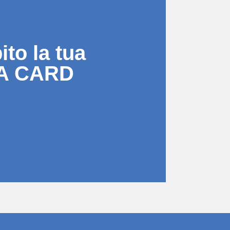
to la tua
A CARD