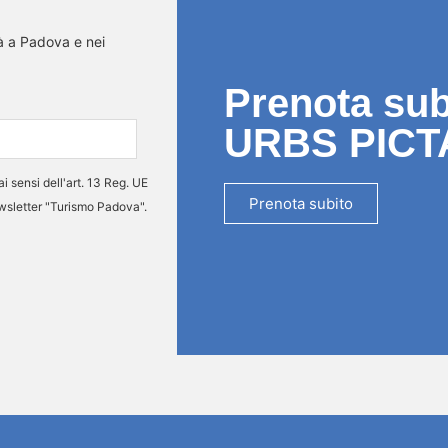
tà a Padova e nei
Prenota subi
URBS PICT
ai sensi dell'art. 13 Reg. UE
Prenota subito
ewsletter "Turismo Padova".