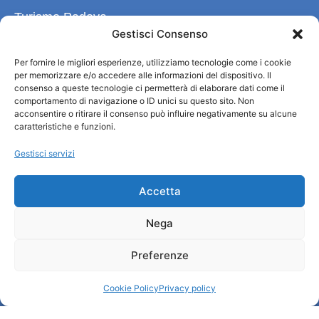
Turismo Padova
Gestisci Consenso
Chi siamo
Per fornire le migliori esperienze, utilizziamo tecnologie come i cookie
Informazioni e Accoglienza Turistica/IAT
per memorizzare e/o accedere alle informazioni del dispositivo. Il
Privacy policy
consenso a queste tecnologie ci permetterà di elaborare dati come il
Cookie Policy
comportamento di navigazione o ID unici su questo sito. Non
acconsentire o ritirare il consenso può influire negativamente su alcune
Credits
caratteristiche e funzioni.
Amministrazione trasparente
Gestisci servizi
Informazioni
Accetta
Accoglienza e info utili
Nega
Servizi utili
Download brochures
Preferenze
Cookie Policy
Privacy policy