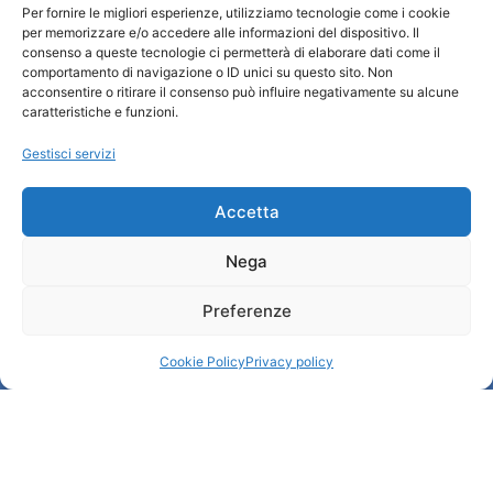
Per fornire le migliori esperienze, utilizziamo tecnologie come i cookie
Turismo Padova
per memorizzare e/o accedere alle informazioni del dispositivo. Il
consenso a queste tecnologie ci permetterà di elaborare dati come il
comportamento di navigazione o ID unici su questo sito. Non
Chi siamo
acconsentire o ritirare il consenso può influire negativamente su alcune
Informazioni e Accoglienza Turistica/IAT
caratteristiche e funzioni.
Privacy policy
Gestisci servizi
Cookie Policy
Credits
Amministrazione trasparente
Accetta
Nega
Informazioni
Preferenze
Accoglienza e info utili
Servizi utili
Cookie Policy
Privacy policy
Download brochures