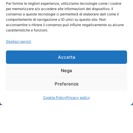
Per fornire le migliori esperienze, utilizziamo tecnologie come i cookie
Turismo Padova
per memorizzare e/o accedere alle informazioni del dispositivo. Il
consenso a queste tecnologie ci permetterà di elaborare dati come il
comportamento di navigazione o ID unici su questo sito. Non
Chi siamo
acconsentire o ritirare il consenso può influire negativamente su alcune
Informazioni e Accoglienza Turistica/IAT
caratteristiche e funzioni.
Privacy policy
Gestisci servizi
Cookie Policy
Credits
Amministrazione trasparente
Accetta
Nega
Informazioni
Preferenze
Accoglienza e info utili
Servizi utili
Cookie Policy
Privacy policy
Download brochures