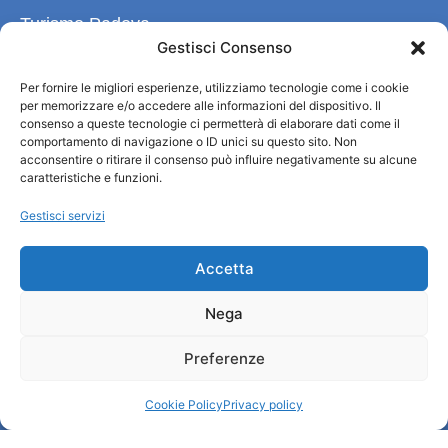
Turismo Padova
Gestisci Consenso
Chi siamo
Per fornire le migliori esperienze, utilizziamo tecnologie come i cookie
Informazioni e Accoglienza Turistica/IAT
per memorizzare e/o accedere alle informazioni del dispositivo. Il
Privacy policy
consenso a queste tecnologie ci permetterà di elaborare dati come il
Cookie Policy
comportamento di navigazione o ID unici su questo sito. Non
acconsentire o ritirare il consenso può influire negativamente su alcune
Credits
caratteristiche e funzioni.
Amministrazione trasparente
Gestisci servizi
Informazioni
Accetta
Accoglienza e info utili
Nega
Servizi utili
Download brochures
Preferenze
Cookie Policy
Privacy policy