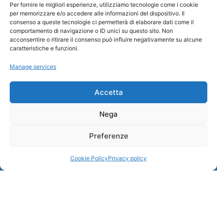
Per fornire le migliori esperienze, utilizziamo tecnologie come i cookie
per memorizzare e/o accedere alle informazioni del dispositivo. Il
Turismo Padova
consenso a queste tecnologie ci permetterà di elaborare dati come il
comportamento di navigazione o ID unici su questo sito. Non
acconsentire o ritirare il consenso può influire negativamente su alcune
Who we are
caratteristiche e funzioni.
Tourist Information Office / IAT
Manage services
Privacy policy
Credits
Transparency
Accetta
Nega
Information
Preferenze
Reception services
Useful services
Cookie Policy
Privacy policy
Brochures