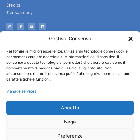
Credits
Transparency
Information
Gestisci Consenso
Reception services
Per fornire le migliori esperienze, utilizziamo tecnologie come i cookie
Useful services
per memorizzare e/o accedere alle informazioni del dispositivo. Il
Brochures
consenso a queste tecnologie ci permetterà di elaborare dati come il
comportamento di navigazione o ID unici su questo sito. Non
acconsentire o ritirare il consenso può influire negativamente su alcune
caratteristiche e funzioni.
Manage services
Accetta
Nega
Preferenze
© All rights reserved