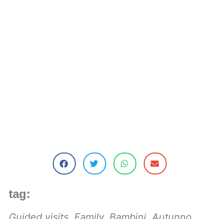
tag:
Guided visits
,
Family
,
Bambini
,
Autunno
,