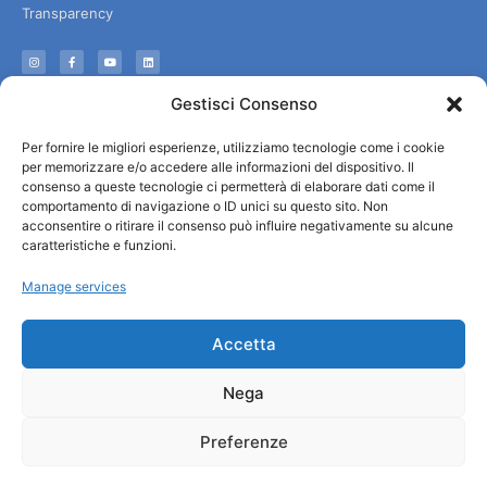
Transparency
Information
Gestisci Consenso
Reception services
Per fornire le migliori esperienze, utilizziamo tecnologie come i cookie
Useful services
per memorizzare e/o accedere alle informazioni del dispositivo. Il
Brochures
consenso a queste tecnologie ci permetterà di elaborare dati come il
comportamento di navigazione o ID unici su questo sito. Non
acconsentire o ritirare il consenso può influire negativamente su alcune
caratteristiche e funzioni.
Manage services
Accetta
Nega
Preferenze
© All rights reserved
Comune di Padova