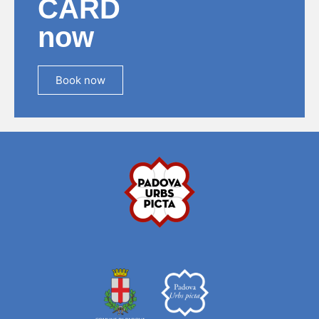
CARD
now
Book now