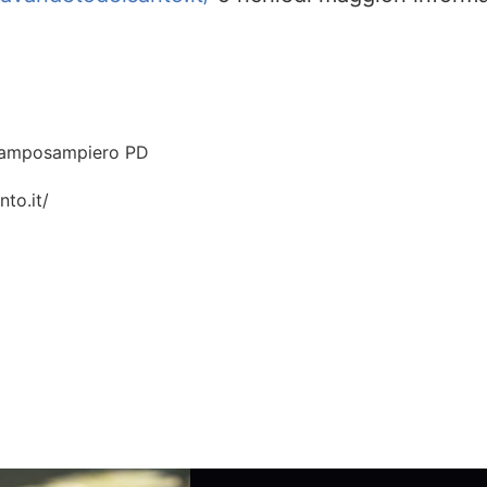
 Camposampiero PD
to.it/