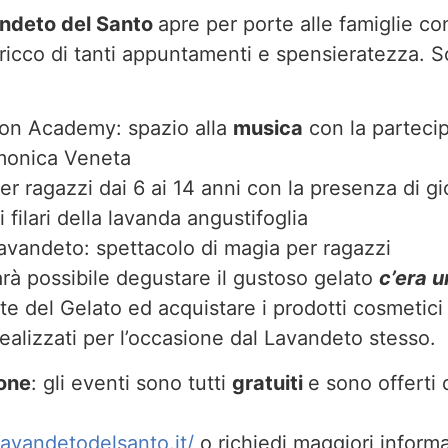
ndeto del Santo
apre per porte alle famiglie c
ricco di tanti appuntamenti e spensieratezza. 
ion Academy: spazio alla
musica
con la parteci
rmonica Veneta
per ragazzi dai 6 ai 14 anni con la presenza di g
 i filari della lavanda angustifoglia
lavandeto: spettacolo di magia per ragazzi
arà possibile degustare il gustoso gelato
c’era 
te del Gelato ed acquistare i prodotti cosmetici
realizzati per l’occasione dal Lavandeto stesso.
ione
: gli eventi sono tutti
gratuiti
e sono offerti
lavandetodelsanto.it/
o richiedi maggiori inform