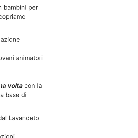
on bambini per
Scopriamo
pazione
iovani animatori
una volta
con la
 a base di
 dal Lavandeto
azioni