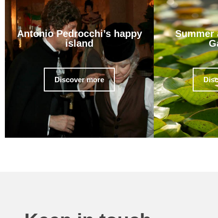
Antonio Pedrocchi’s happy
Summer a
island
G
Discover more
Dis