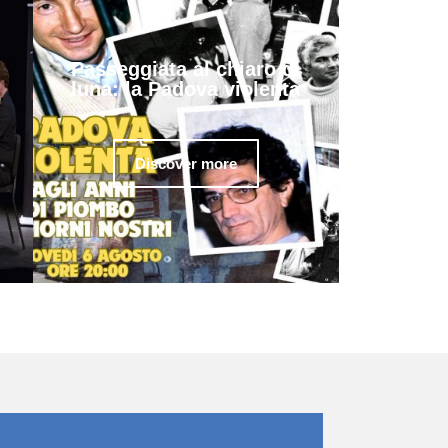
Passeggiata al chiaro di
luna: la Padova violenta
Discover more