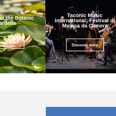
Taconic Music
t the Botanic
International: Festival di
ardens
Musica da Camera
cover more
Discover more