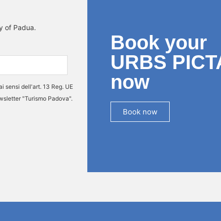
ty of Padua.
Book your
URBS PICT
now
ai sensi dell'art. 13 Reg. UE
ewsletter "Turismo Padova".
Book now