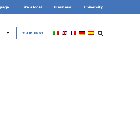
page
Like a local
Business
University
FO
BOOK NOW