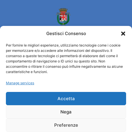
Gestisci Consenso
Per fornire le migliori esperienze, utilizziamo tecnologie come i cookie
per memorizzare e/o accedere alle informazioni del dispositivo. Il
Turismo Padova
consenso a queste tecnologie ci permetterà di elaborare dati come il
comportamento di navigazione o ID unici su questo sito. Non
acconsentire o ritirare il consenso può influire negativamente su alcune
Who we are
caratteristiche e funzioni.
Tourist Information Office / IAT
Manage services
Privacy policy
Credits
Transparency
Accetta
Nega
Information
Preferenze
Reception services