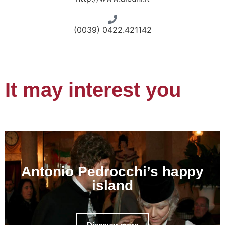
(0039) 0422.421142
It may interest you
Antonio Pedrocchi’s happy
island