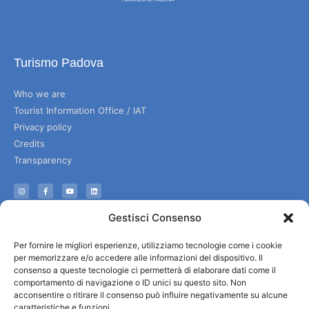
Turismo Padova
Who we are
Tourist Information Office / IAT
Privacy policy
Credits
Transparency
Information
Gestisci Consenso
Reception services
Per fornire le migliori esperienze, utilizziamo tecnologie come i cookie
Useful services
per memorizzare e/o accedere alle informazioni del dispositivo. Il
Brochures
consenso a queste tecnologie ci permetterà di elaborare dati come il
comportamento di navigazione o ID unici su questo sito. Non
acconsentire o ritirare il consenso può influire negativamente su alcune
caratteristiche e funzioni.