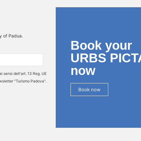
ty of Padua.
Book your
URBS PICT
now
ai sensi dell'art. 13 Reg. UE
ewsletter "Turismo Padova".
Book now