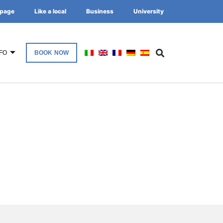
page
Like a local
Business
University
FO
BOOK NOW