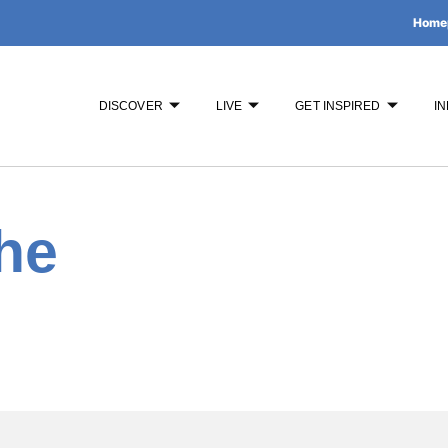
Home
DISCOVER
LIVE
GET INSPIRED
IN
che