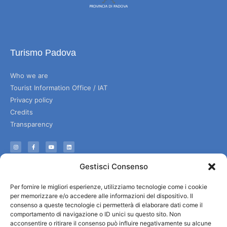
Turismo Padova
Who we are
Tourist Information Office / IAT
Privacy policy
Credits
Transparency
Information
Gestisci Consenso
Reception services
Per fornire le migliori esperienze, utilizziamo tecnologie come i cookie
Useful services
per memorizzare e/o accedere alle informazioni del dispositivo. Il
Brochures
consenso a queste tecnologie ci permetterà di elaborare dati come il
comportamento di navigazione o ID unici su questo sito. Non
acconsentire o ritirare il consenso può influire negativamente su alcune