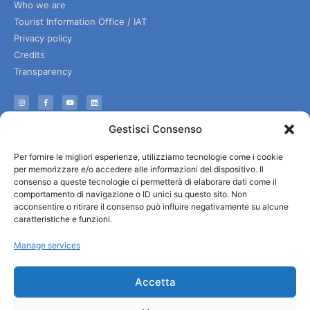
Who we are
Tourist Information Office / IAT
Privacy policy
Credits
Transparency
Information
Gestisci Consenso
Reception services
Per fornire le migliori esperienze, utilizziamo tecnologie come i cookie
Useful services
per memorizzare e/o accedere alle informazioni del dispositivo. Il
Brochures
consenso a queste tecnologie ci permetterà di elaborare dati come il
comportamento di navigazione o ID unici su questo sito. Non
acconsentire o ritirare il consenso può influire negativamente su alcune
caratteristiche e funzioni.
Manage services
Accetta