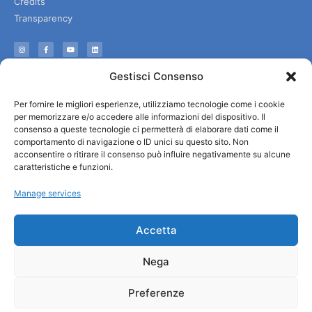
Credits
Transparency
Information
Gestisci Consenso
Reception services
Per fornire le migliori esperienze, utilizziamo tecnologie come i cookie
Useful services
per memorizzare e/o accedere alle informazioni del dispositivo. Il
Brochures
consenso a queste tecnologie ci permetterà di elaborare dati come il
comportamento di navigazione o ID unici su questo sito. Non
acconsentire o ritirare il consenso può influire negativamente su alcune
caratteristiche e funzioni.
Manage services
Accetta
Nega
Preferenze
© All rights reserved