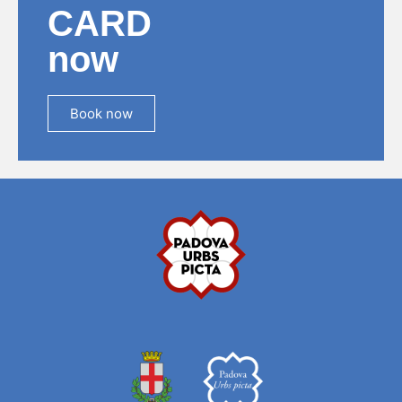
CARD
now
Book now