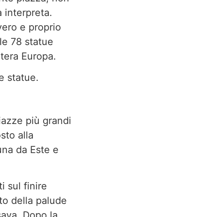
 interpreta.
vero e proprio
le 78 statue
ntera Europa.
e statue.
piazze più grandi
sto alla
una da Este e
 sul finire
ato della palude
rsava. Dopo la