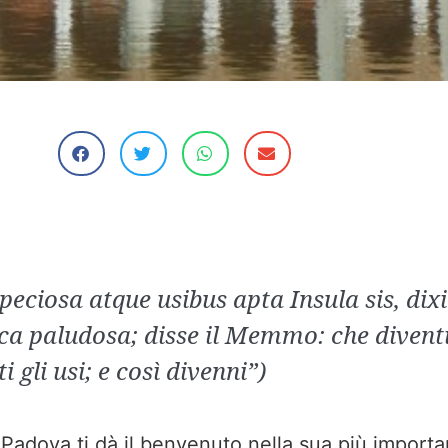
peciosa atque usibus apta Insula sis, di
onca paludosa; disse il Memmo: che diventi
 gli usi; e così divenni”)
di Padova ti dà il benvenuto nella sua più import