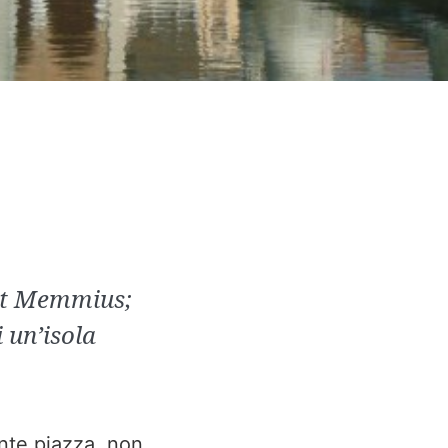
xit Memmius;
 un’isola
ante piazza, non