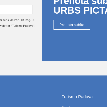
Prenota subi
URBS PICT
ai sensi dell'art. 13 Reg. UE
Prenota subito
ewsletter "Turismo Padova".
Turismo Padova