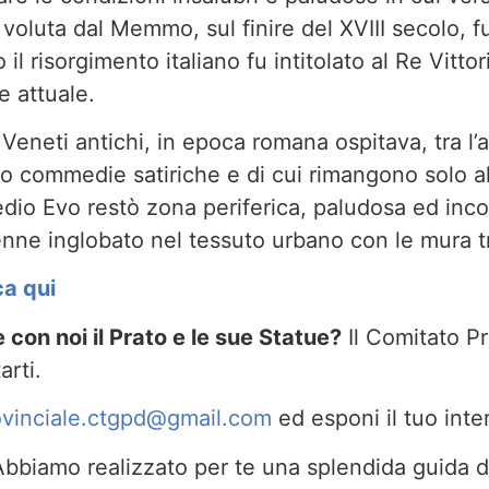
 voluta dal Memmo, sul finire del XVIII secolo, 
il risorgimento italiano fu intitolato al Re Vitto
e attuale.
 Veneti antichi, in epoca romana ospitava, tra l’a
ano commedie satiriche e di cui rimangono solo a
io Evo restò zona periferica, paludosa ed incol
nne inglobato nel tessuto urbano con le mura 
ca qui
con noi il Prato e le sue Statue?
Il Comitato P
arti.
ovinciale.ctgpd@gmail.com
ed esponi il tuo inte
bbiamo realizzato per te una splendida guida di 