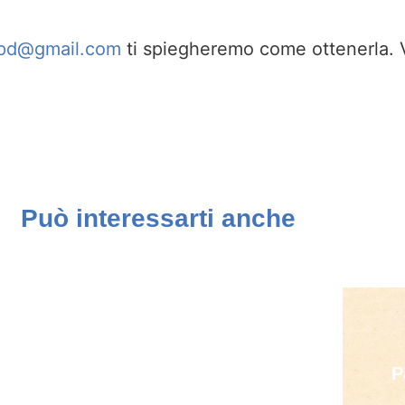
tgpd@gmail.com
ti spiegheremo come ottenerla. 
Può interessarti anche
I Musei Civici di Padova
P