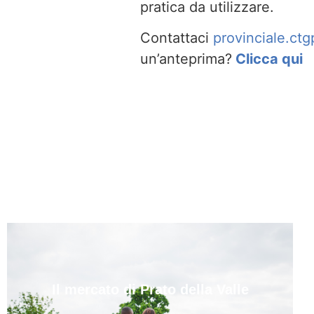
pratica da utilizzare.
Contattaci
provinciale.c
un’anteprima?
Clicca qui
Il mercato di Prato della Valle