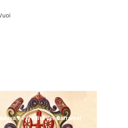
Vuoi
adova e l’eredità dei Carraresi