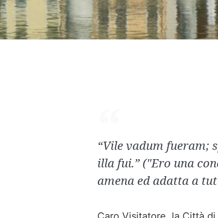
“Vile vadum fueram; s
illa fui.” ("Ero una c
amena ed adatta a tutti
Caro Visitatore, la Città 