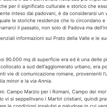
e per il significato culturale e storico che essa
nte inteso dai padovani, è da considerarsi un 
uale le storiche residenze che lo circondano e 
rrarci il passato, non solo di Padova ma dell’i
nziali informazioni sul Prato della Valle e le su
suoi 90.000 mq di superficie era ed è una delle 
collocato a sud dell’agglomerato urbano, era po
nti vie di comunicazione romane, provenienti l’
lia mino
r e la
via Annia
.
omi: Campo Marzio per i Romani, Campo dei morti
i si seppellivano i Martiri cristiani, quindi pr
eare le condizioni insalubri e paludose in cui ve