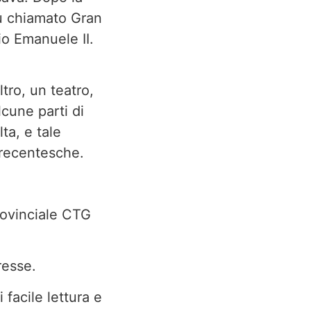
fu chiamato Gran
rio Emanuele II.
ltro, un teatro,
lcune parti di
ta, e tale
trecentesche.
rovinciale CTG
resse.
facile lettura e