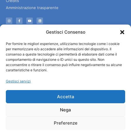
Credits
Amministrazione trasparente
Informazioni
Gestisci Consenso
Accoglienza e info utili
Per fornire le migliori esperienze, utilizziamo tecnologie come i cookie
Servizi utili
per memorizzare e/o accedere alle informazioni del dispositivo. Il
Download brochures
consenso a queste tecnologie ci permetterà di elaborare dati come il
comportamento di navigazione o ID unici su questo sito. Non
acconsentire o ritirare il consenso può influire negativamente su alcune
caratteristiche e funzioni.
Gestisci servizi
Accetta
Nega
Preferenze
© All rights reserved