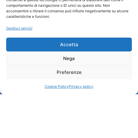
comportamento di navigazione o ID unici su questo sito. Non
Chi siamo
acconsentire o ritirare il consenso può influire negativamente su alcune
Informazioni e Accoglienza Turistica/IAT
caratteristiche e funzioni.
Privacy policy
Gestisci servizi
Cookie Policy
Credits
Amministrazione trasparente
Accetta
Nega
Informazioni
Preferenze
Accoglienza e info utili
Servizi utili
Cookie Policy
Privacy policy
Download brochures