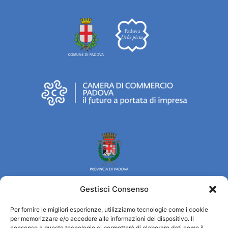
Gestisci Consenso
Per fornire le migliori esperienze, utilizziamo tecnologie come i cookie
Turismo Padova
per memorizzare e/o accedere alle informazioni del dispositivo. Il
consenso a queste tecnologie ci permetterà di elaborare dati come il