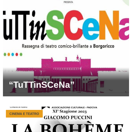
“TuTTinSCeNa”
CINEMA E TEATRO