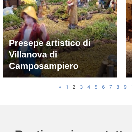
Presepe artistico di
Villanova di
Camposampiero
«
1
2
3
4
5
6
7
8
9