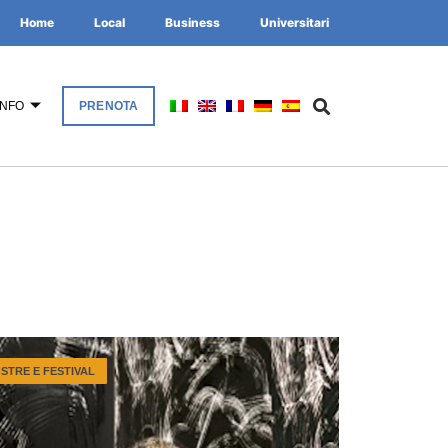
Home
Local
Business
Universitari
INFO
PRENOTA
STRE E FESTIVAL