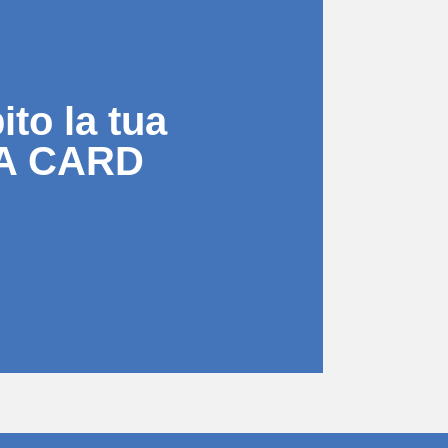
to la tua
A CARD