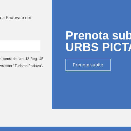
tà a Padova e nei
Prenota subi
URBS PICT
ai sensi dell'art. 13 Reg. UE
Prenota subito
ewsletter "Turismo Padova".