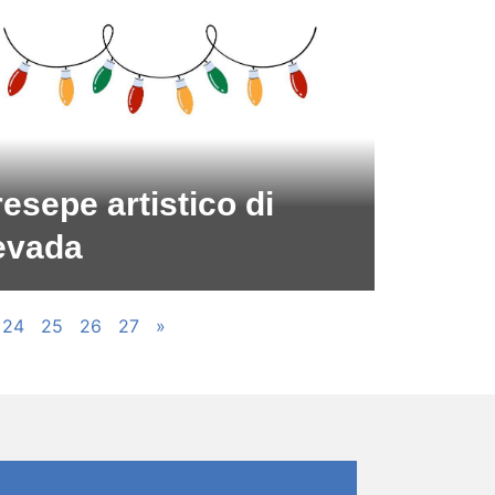
esepe artistico di
evada
24
25
26
27
»