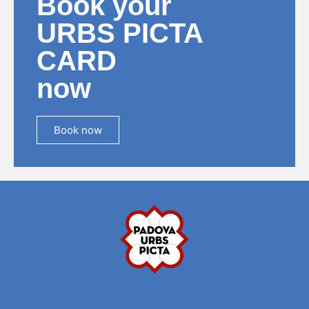
Book your
URBS PICTA
CARD
now
Book now