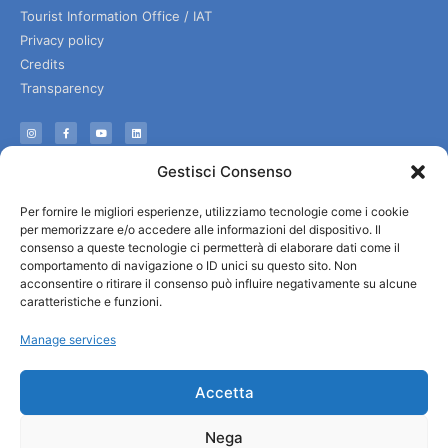
Tourist Information Office / IAT
Privacy policy
Credits
Transparency
Information
Gestisci Consenso
Reception services
Per fornire le migliori esperienze, utilizziamo tecnologie come i cookie
Useful services
per memorizzare e/o accedere alle informazioni del dispositivo. Il
Brochures
consenso a queste tecnologie ci permetterà di elaborare dati come il
comportamento di navigazione o ID unici su questo sito. Non
acconsentire o ritirare il consenso può influire negativamente su alcune
caratteristiche e funzioni.
Manage services
Accetta
Nega