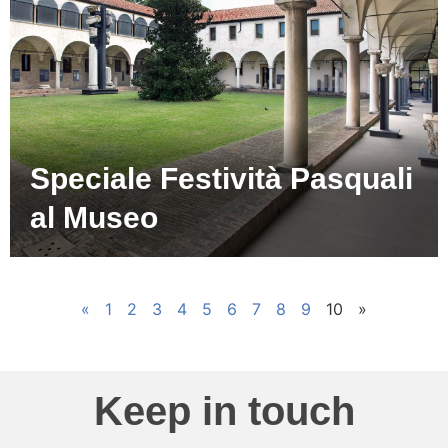
Speciale Festività Pasquali
al Museo
«
1
2
3
4
5
6
7
8
9
10
»
Keep in touch