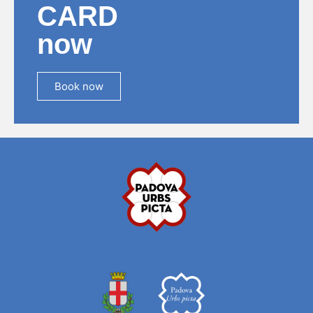
CARD
now
Book now