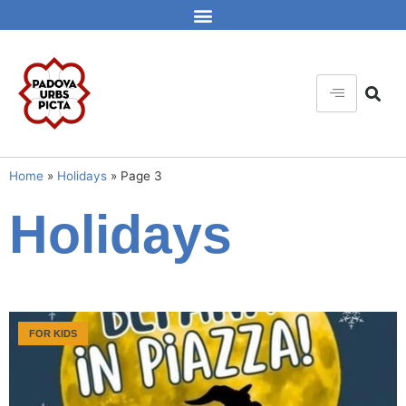
Home
»
Holidays
»
Page 3
Holidays
FOR KIDS