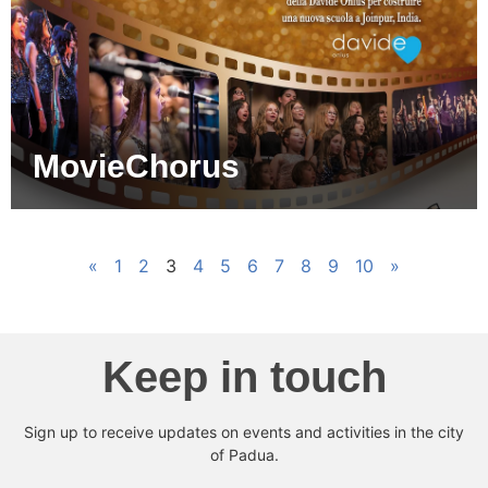
MovieChorus
«
1
2
3
4
5
6
7
8
9
10
»
Keep in touch
Sign up to receive updates on events and activities in the city
of Padua.