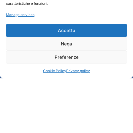
caratteristiche e funzioni.
Transparency
Manage services
Information
Accetta
Reception services
Nega
Useful services
Brochures
Preferenze
Cookie Policy
Privacy policy
© All rights reserved