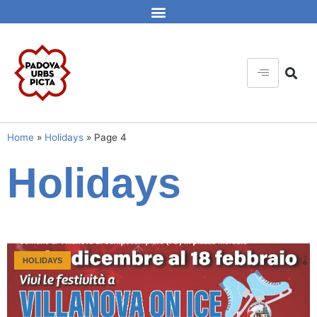
Home
»
Holidays
»
Page 4
Holidays
HOLIDAYS