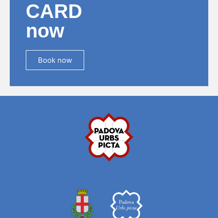
CARD
now
Book now