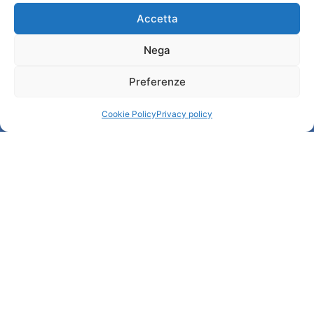
Transparency
Accetta
Nega
Information
Preferenze
Reception services
Useful services
Cookie Policy
Privacy policy
Brochures
© All rights reserved