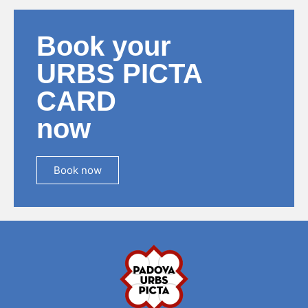
Book your
URBS PICTA
CARD
now
Book now