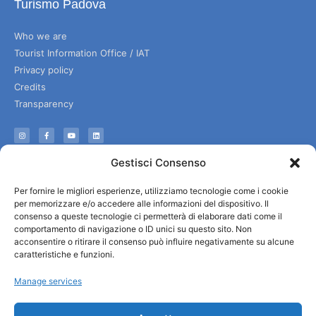
Turismo Padova
Who we are
Tourist Information Office / IAT
Privacy policy
Credits
Transparency
Information
Gestisci Consenso
Reception services
Per fornire le migliori esperienze, utilizziamo tecnologie come i cookie
Useful services
per memorizzare e/o accedere alle informazioni del dispositivo. Il
Brochures
consenso a queste tecnologie ci permetterà di elaborare dati come il
comportamento di navigazione o ID unici su questo sito. Non
acconsentire o ritirare il consenso può influire negativamente su alcune
caratteristiche e funzioni.
Manage services