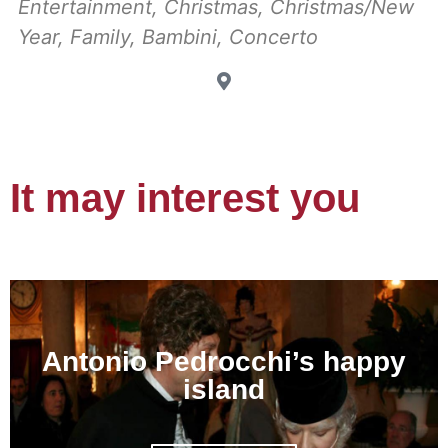
Entertainment
,
Christmas
,
Christmas/New
Year
,
Family
,
Bambini
,
Concerto
It may interest you
Antonio Pedrocchi’s happy
island