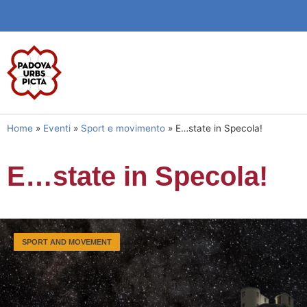
Home
»
Eventi
»
Sport e movimento
»
E…state in Specola!
E…state in Specola!
SPORT AND MOVEMENT