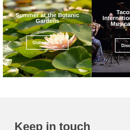
Taco
Summer at the Botanic
Internatio
Gardens
Musica
Discover more
Dis
Keep in touch