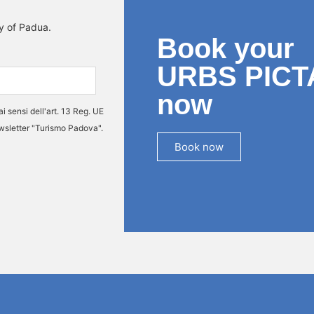
ty of Padua.
Book your
URBS PICT
now
ai sensi dell'art. 13 Reg. UE
ewsletter "Turismo Padova".
Book now