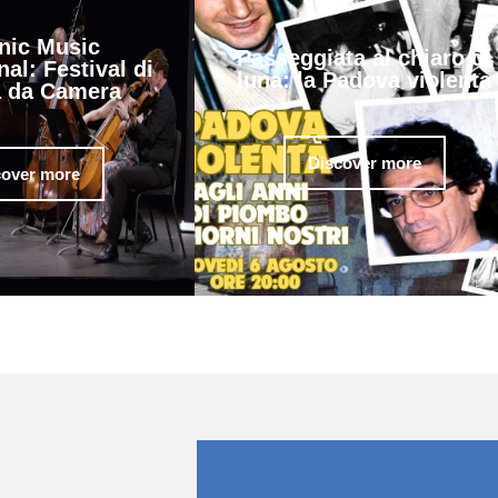
nic Music
Passeggiata al chiaro di
nal: Festival di
luna: la Padova violenta
 da Camera
Discover more
cover more