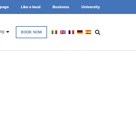
page
Like a local
Business
University
FO
BOOK NOW