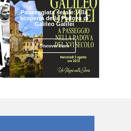
Passeggiata serale: Alla
scoperta della Padova di
Galileo Galilei
Discover more