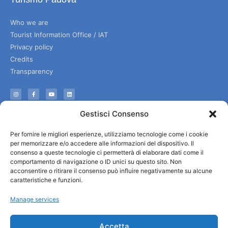
Who we are
Tourist Information Office / IAT
Privacy policy
Credits
Transparency
Information
Gestisci Consenso
Reception services
Per fornire le migliori esperienze, utilizziamo tecnologie come i cookie
Useful services
per memorizzare e/o accedere alle informazioni del dispositivo. Il
Brochures
consenso a queste tecnologie ci permetterà di elaborare dati come il
comportamento di navigazione o ID unici su questo sito. Non
acconsentire o ritirare il consenso può influire negativamente su alcune
caratteristiche e funzioni.
Manage services
Accetta