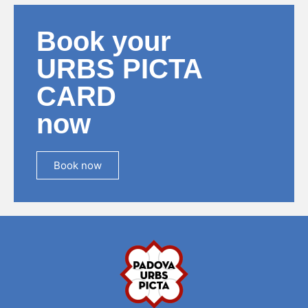
Book your
URBS PICTA
CARD
now
Book now