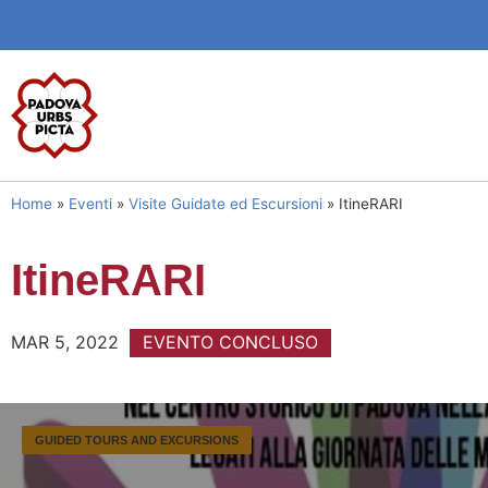
Home
»
Eventi
»
Visite Guidate ed Escursioni
»
ItineRARI
ItineRARI
MAR 5, 2022
EVENTO CONCLUSO
GUIDED TOURS AND EXCURSIONS