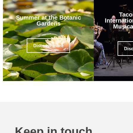
Taco
Summer at the Botanic
Internatio
Gardens
Musica
Discover more
Dis
Keep in touch