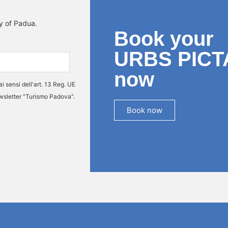
ty of Padua.
Book your
URBS PICT
now
ai sensi dell'art. 13 Reg. UE
ewsletter "Turismo Padova".
Book now