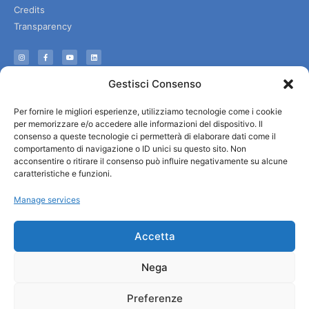
Credits
Transparency
Information
Gestisci Consenso
Reception services
Per fornire le migliori esperienze, utilizziamo tecnologie come i cookie
Useful services
per memorizzare e/o accedere alle informazioni del dispositivo. Il
Brochures
consenso a queste tecnologie ci permetterà di elaborare dati come il
comportamento di navigazione o ID unici su questo sito. Non
acconsentire o ritirare il consenso può influire negativamente su alcune
caratteristiche e funzioni.
Manage services
Accetta
Nega
Preferenze
© All rights reserved