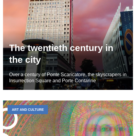
The twentieth century in
the city
Over a century of Ponte Scaricatore, the skyscrapers in
Insurrection Square and Porte Contarine
ART AND CULTURE