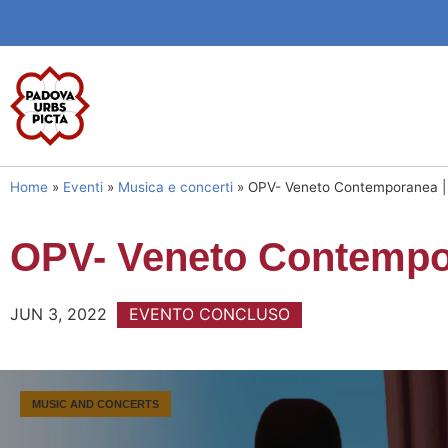
Home
»
Eventi
»
Musica e concerti
»
OPV- Veneto Contemporanea | 
OPV- Veneto Contempor
JUN 3, 2022
EVENTO CONCLUSO
MUSIC AND CONCERTS