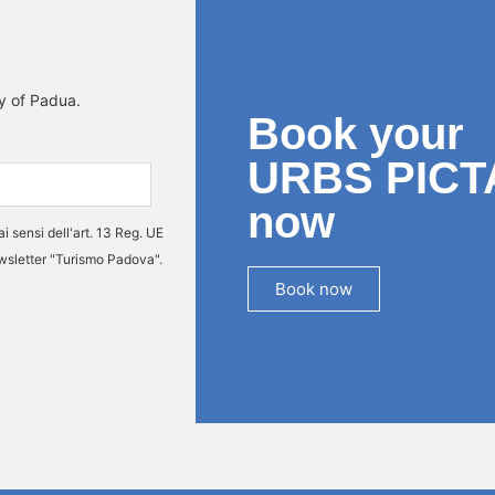
ty of Padua.
Book your
URBS PICT
now
ai sensi dell'art. 13 Reg. UE
ewsletter "Turismo Padova".
Book now