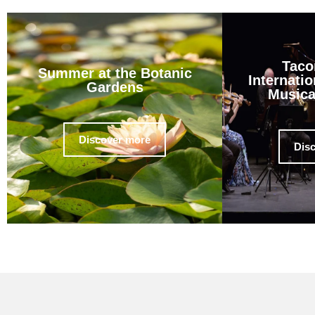
Taco
Summer at the Botanic
Internatio
Gardens
Musica
Discover more
Dis