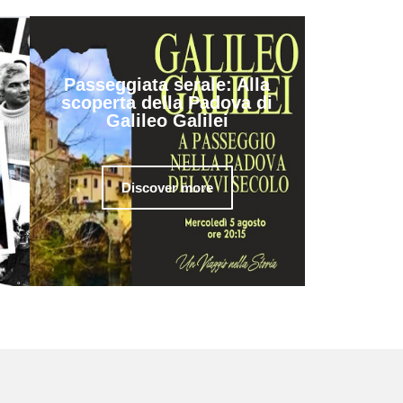
Passeggiata serale: Alla
scoperta della Padova di
Galileo Galilei
Discover more