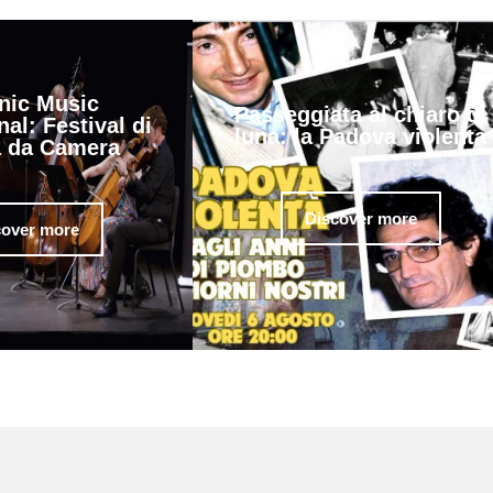
nic Music
Passeggiata al chiaro di
nal: Festival di
luna: la Padova violenta
 da Camera
Discover more
cover more