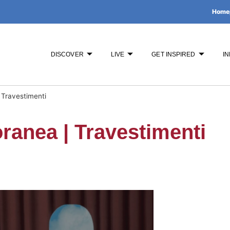
Home
DISCOVER
LIVE
GET INSPIRED
IN
Travestimenti
anea | Travestimenti