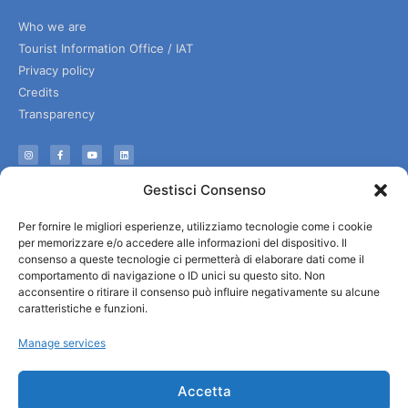
Who we are
Tourist Information Office / IAT
Privacy policy
Credits
Transparency
Information
Gestisci Consenso
Reception services
Per fornire le migliori esperienze, utilizziamo tecnologie come i cookie
Useful services
per memorizzare e/o accedere alle informazioni del dispositivo. Il
Brochures
consenso a queste tecnologie ci permetterà di elaborare dati come il
comportamento di navigazione o ID unici su questo sito. Non
acconsentire o ritirare il consenso può influire negativamente su alcune
caratteristiche e funzioni.
Manage services
Accetta