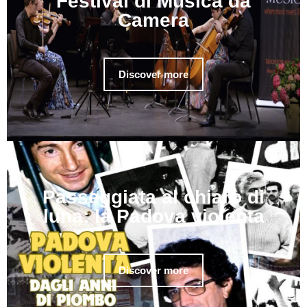
Festival di Musica da
Camera
Discover more
Passeggiata al chiaro di
luna: la Padova violenta
Discover more