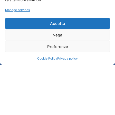
caratteristiche e funzioni.
Transparency
Manage services
Information
Accetta
Reception services
Nega
Useful services
Brochures
Preferenze
Cookie Policy
Privacy policy
© All rights reserved
Comune di Padova