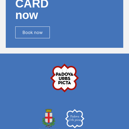
CARD
now
Book now