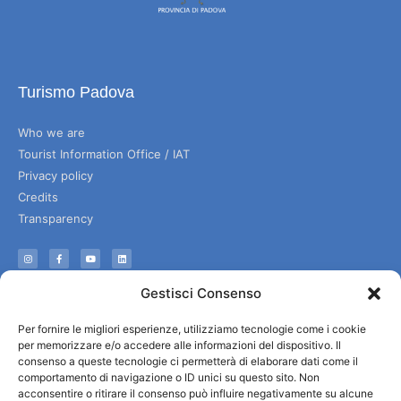
Turismo Padova
Who we are
Tourist Information Office / IAT
Privacy policy
Credits
Transparency
Information
Gestisci Consenso
Reception services
Per fornire le migliori esperienze, utilizziamo tecnologie come i cookie
Useful services
per memorizzare e/o accedere alle informazioni del dispositivo. Il
Brochures
consenso a queste tecnologie ci permetterà di elaborare dati come il
comportamento di navigazione o ID unici su questo sito. Non
acconsentire o ritirare il consenso può influire negativamente su alcune