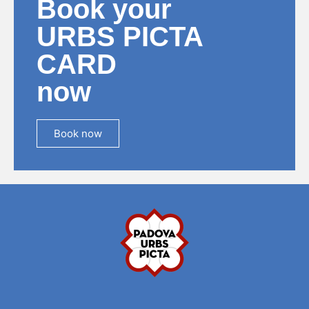
Book your
URBS PICTA
CARD
now
Book now