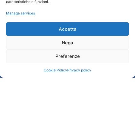
caratteristiche e funzioni.
Tourist Information Office / IAT
Manage services
Privacy policy
Credits
Transparency
Accetta
Nega
Information
Preferenze
Reception services
Useful services
Cookie Policy
Privacy policy
Brochures