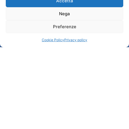
Accetta
Nega
Information
Preferenze
Reception services
Useful services
Cookie Policy
Privacy policy
Brochures
© All rights reserved
Comune di Padova