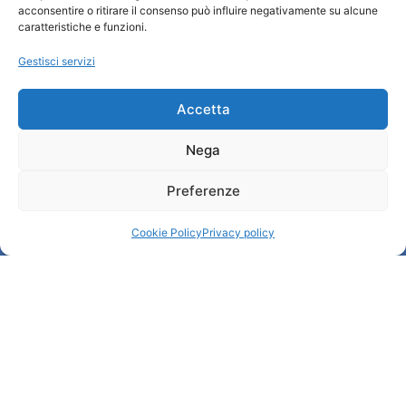
acconsentire o ritirare il consenso può influire negativamente su alcune
Informazioni e Accoglienza Turistica/IAT
caratteristiche e funzioni.
Privacy policy
Gestisci servizi
Cookie Policy
Credits
Amministrazione trasparente
Accetta
Nega
Informazioni
Preferenze
Accoglienza e info utili
Servizi utili
Cookie Policy
Privacy policy
Download brochures