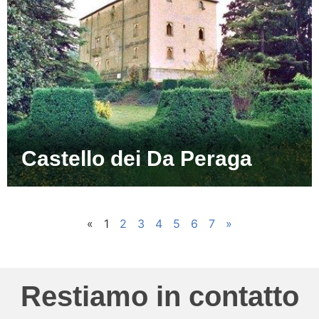
Castello dei Da Peraga
«
1
2
3
4
5
6
7
»
Restiamo in contatto