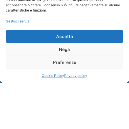
acconsentire o ritirare il consenso può influire negativamente su alcune
Credits
caratteristiche e funzioni.
Amministrazione trasparente
Gestisci servizi
Informazioni
Accetta
Accoglienza e info utili
Nega
Servizi utili
Download brochures
Preferenze
Cookie Policy
Privacy policy