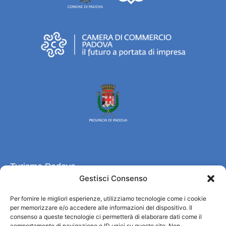
Turismo Padova
Gestisci Consenso
Chi siamo
Per fornire le migliori esperienze, utilizziamo tecnologie come i cookie
Informazioni e Accoglienza Turistica/IAT
per memorizzare e/o accedere alle informazioni del dispositivo. Il
Privacy policy
consenso a queste tecnologie ci permetterà di elaborare dati come il
Cookie Policy
comportamento di navigazione o ID unici su questo sito. Non