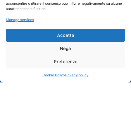
acconsentire o ritirare il consenso può influire negativamente su alcune
Who we are
caratteristiche e funzioni.
Tourist Information Office / IAT
Manage services
Privacy policy
Credits
Transparency
Accetta
Nega
Information
Preferenze
Reception services
Useful services
Cookie Policy
Privacy policy
Brochures