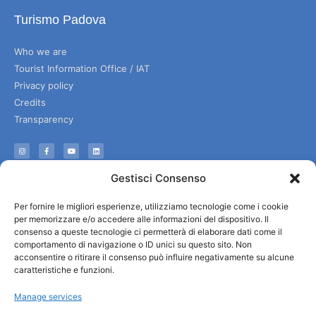
Turismo Padova
Who we are
Tourist Information Office / IAT
Privacy policy
Credits
Transparency
Information
Gestisci Consenso
Reception services
Per fornire le migliori esperienze, utilizziamo tecnologie come i cookie
Useful services
per memorizzare e/o accedere alle informazioni del dispositivo. Il
Brochures
consenso a queste tecnologie ci permetterà di elaborare dati come il
comportamento di navigazione o ID unici su questo sito. Non
acconsentire o ritirare il consenso può influire negativamente su alcune
caratteristiche e funzioni.
Manage services