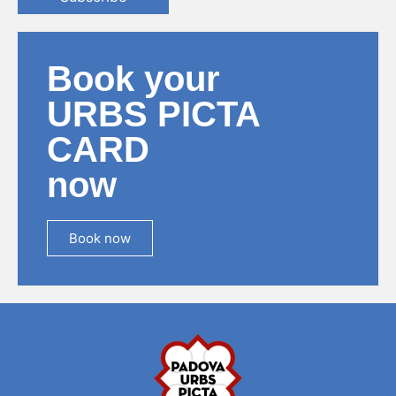
Book your
URBS PICTA
CARD
now
Book now