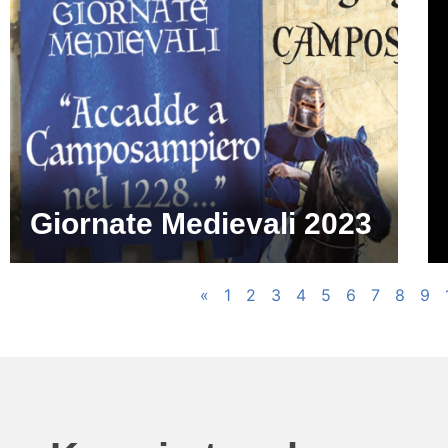
Giornate Medievali 2023
«
1
2
3
4
5
6
7
8
9