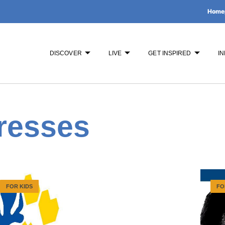
Home
DISCOVER
LIVE
GET INSPIRED
IN
resses
FOR KIDS
FO