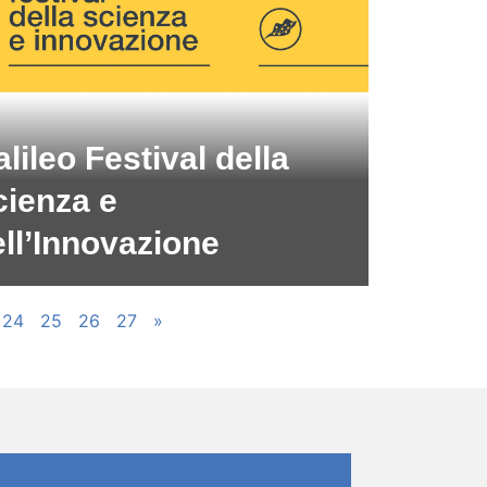
lileo Festival della
cienza e
ll’Innovazione
24
25
26
27
»