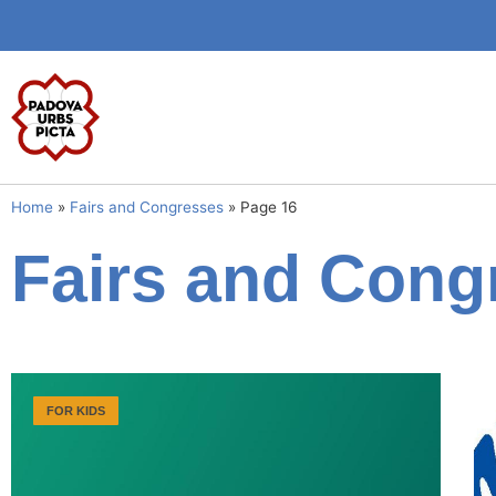
Home
»
Fairs and Congresses
»
Page 16
Fairs and Cong
FOR KIDS