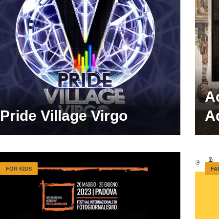
A
Pride Village Virgo
A
FOR KIDS
FA