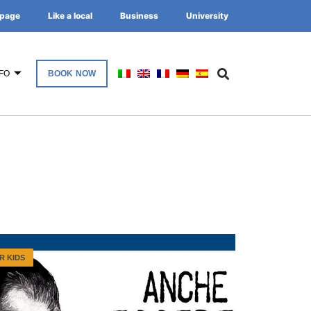
page
Like a local
Business
University
FO
BOOK NOW
R KIDS