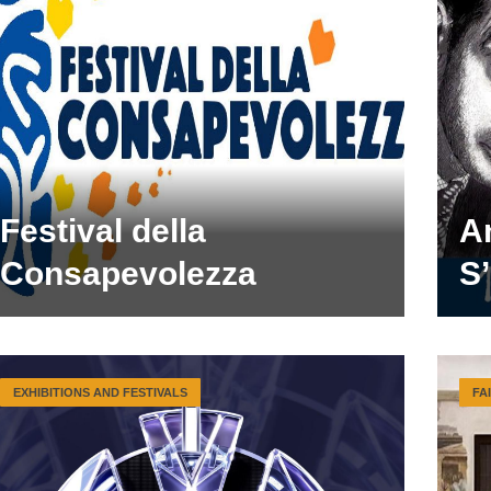
Festival della
A
Consapevolezza
S
EXHIBITIONS AND FESTIVALS
FA