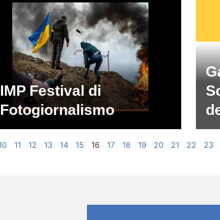
Ga
IMP Festival di
S
Fotogiornalismo
de
10
11
12
13
14
15
16
17
18
19
20
21
22
23