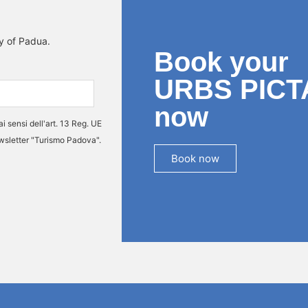
ty of Padua.
Book your
URBS PICT
now
ai sensi dell'art. 13 Reg. UE
ewsletter "Turismo Padova".
Book now