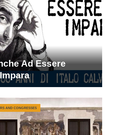
nche Ad Essere
’Impara
IRS AND CONGRESSES