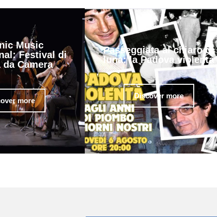
nic Music
Passeggiata al chiaro di
nal: Festival di
luna: la Padova violenta
 da Camera
Discover more
cover more