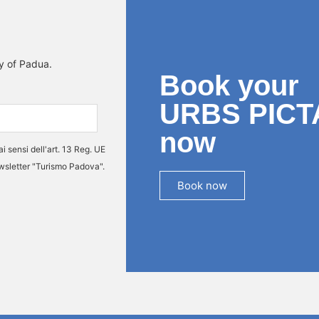
ty of Padua.
Book your
URBS PICT
now
ai sensi dell'art. 13 Reg. UE
ewsletter "Turismo Padova".
Book now