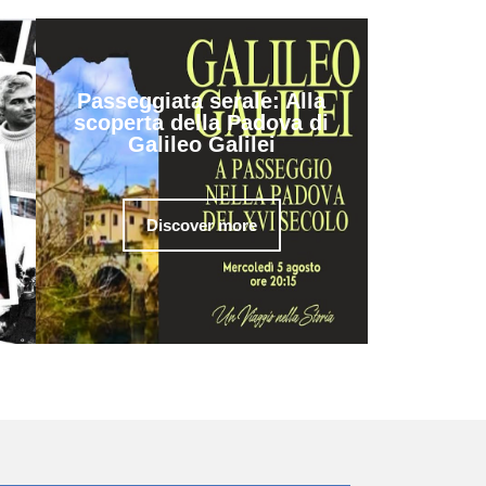
Passeggiata serale: Alla
scoperta della Padova di
Galileo Galilei
Discover more