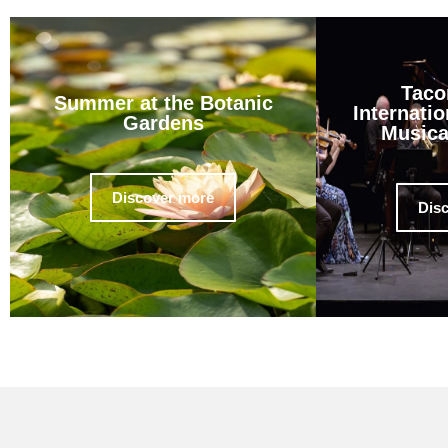
Taco
Summer at the Botanic
Internatio
Gardens
Musica
Discover more
Dis