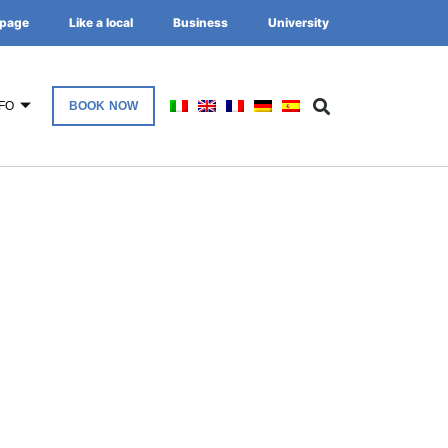
page
Like a local
Business
University
FO
BOOK NOW