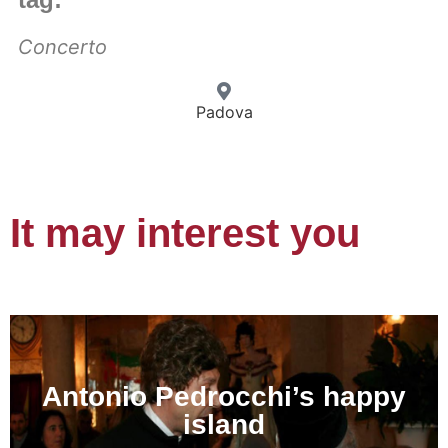
Concerto
Padova
It may interest you
Antonio Pedrocchi’s happy
island