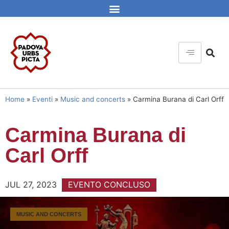
Home
»
Eventi
»
Music and concerts
»
Carmina Burana di Carl Orff
Carmina Burana di
Carl Orff
JUL 27, 2023
EVENTO CONCLUSO
MUSIC AND CONCERTS