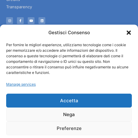
Transparency
Information
Gestisci Consenso
Reception services
Per fornire le migliori esperienze, utilizziamo tecnologie come i cookie
Useful services
per memorizzare e/o accedere alle informazioni del dispositivo. Il
Brochures
consenso a queste tecnologie ci permetterà di elaborare dati come il
comportamento di navigazione o ID unici su questo sito. Non
acconsentire o ritirare il consenso può influire negativamente su alcune
caratteristiche e funzioni.
Manage services
Accetta
Nega
Preferenze
© All rights reserved