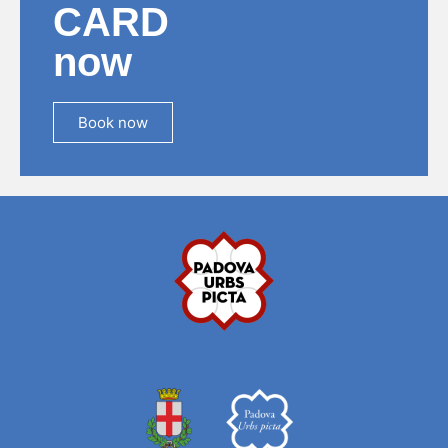
CARD
now
Book now