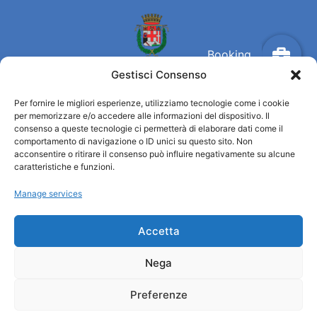
Gestisci Consenso
Per fornire le migliori esperienze, utilizziamo tecnologie come i cookie
per memorizzare e/o accedere alle informazioni del dispositivo. Il
Turismo Padova
consenso a queste tecnologie ci permetterà di elaborare dati come il
comportamento di navigazione o ID unici su questo sito. Non
acconsentire o ritirare il consenso può influire negativamente su alcune
Who we are
caratteristiche e funzioni.
Tourist Information Office / IAT
Manage services
Privacy policy
Credits
Transparency
Accetta
Nega
Information
Preferenze
Reception services