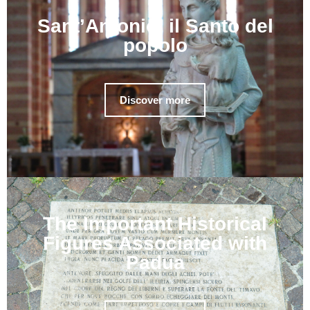
Sant’Antonio, il Santo del
popolo
Discover more
The Important Historical
Figures Associated with
Padua