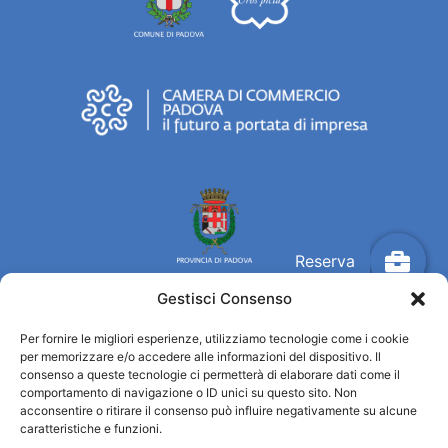
Gestisci Consenso
Per fornire le migliori esperienze, utilizziamo tecnologie come i cookie
Turismo Padova
per memorizzare e/o accedere alle informazioni del dispositivo. Il
consenso a queste tecnologie ci permetterà di elaborare dati come il
comportamento di navigazione o ID unici su questo sito. Non
Quiénes somos
acconsentire o ritirare il consenso può influire negativamente su alcune
INFORMACIÓN TURÍSTICA / IAT
caratteristiche e funzioni.
Política de privacidad