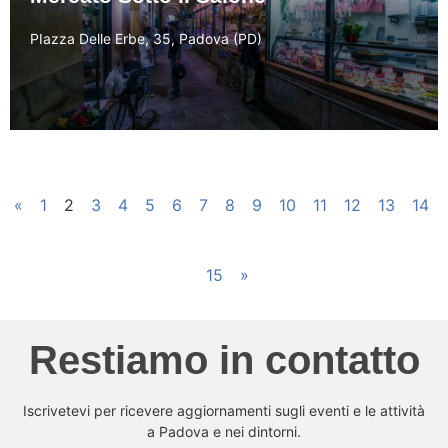
PIazza Delle Erbe, 35, Padova (PD)
«
1
2
3
4
5
6
7
8
9
10
11
12
13
14
15
»
Restiamo in contatto
Iscrivetevi per ricevere aggiornamenti sugli eventi e le attività
a Padova e nei dintorni.